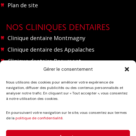
Plan de site
NOS CLINIQUES DENTAIRES
Clinique dentaire Montmagny
Clinique dentaire des Appalaches
Clinique dentaire Beaumont
Gérer le consentement
NOUS JOINDRE
Nous utilisons des cookies pour améliorer votre expérience de
navigation, diffuser des publicités ou des contenus personnalisés et
(418) 248 2175
analyser notre trafic. En cliquant sur « Tout accepter », vous consentez
à notre utilisation des cookies.
info@cliniquedentairemontmagny.com
En poursuivant votre navigation sur le site, vous consentez aux termes
de la
politique de confidentialité
.