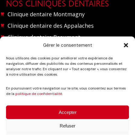
NOS CLINIQUES DENTAIRES
Clinique dentaire Montmagny
Clinique dentaire des Appalaches
Clinique dentaire Beaumont
Gérer le consentement
NOUS JOINDRE
Nous utilisons des cookies pour améliorer votre expérience de
navigation, diffuser des publicités ou des contenus personnalisés et
(418) 248 2175
analyser notre trafic. En cliquant sur « Tout accepter », vous consentez
à notre utilisation des cookies.
info@cliniquedentairemontmagny.com
En poursuivant votre navigation sur le site, vous consentez aux termes
de la
politique de confidentialité
.
Accepter
Refuser